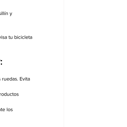
llín y 
a tu bicicleta 
:
 ruedas. Evita 
roductos 
te los 