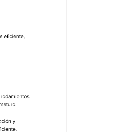
 eficiente, 
 rodamientos. 
maturo.
cción y 
iciente.