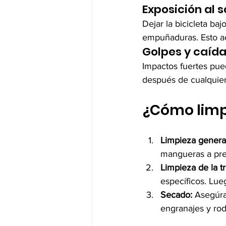
Exposición al so
Dejar la bicicleta baj
empuñaduras. Esto ac
Golpes y caída
Impactos fuertes pue
después de cualquier
¿Cómo limpi
Limpieza general
mangueras a pre
Limpieza de la t
específicos. Lue
Secado:
 Asegúra
engranajes y rod