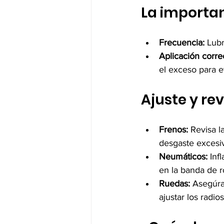
La importan
Frecuencia:
 Lub
Aplicación corre
el exceso para e
Ajuste y re
Frenos:
 Revisa l
desgaste excesi
Neumáticos:
 Inf
en la banda de r
Ruedas:
 Asegúra
ajustar los radios