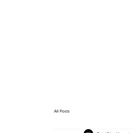
ANAFABI
MTB
RU
All Posts