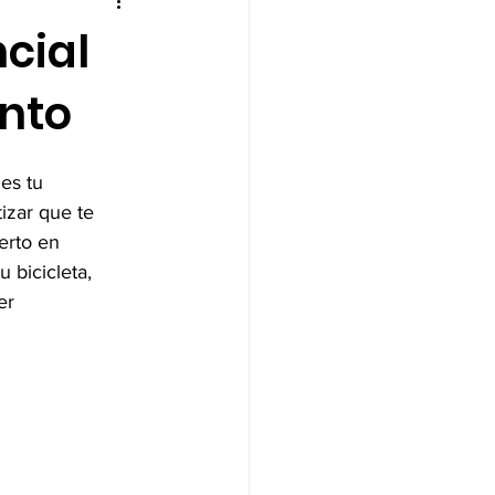
ncial
nto
es tu 
zar que te 
erto en 
 bicicleta, 
er 