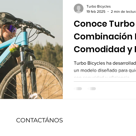
Turbo Bicycles
19 feb 2025
2 min de lectur
Conoce Turbo 
Combinación P
Comodidad y 
Turbo Bicycles ha desarrolla
un modelo diseñado para qui
con seguridad y eficiencia.
CONTACTÁNOS