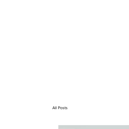
ANAFABI
MTB
RU
All Posts